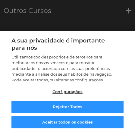
Outros Cursos
Links de interesse
A sua privacidade é importante
para nós
Certificações
Utilizamos cookies próprios e de terceiros para
melhorar os nossos serviços e para mostrar
publicidade relacionada com as suas preferências,
mediante a análise dos seus hábitos de navegação.
Pode aceitar todas, ou alterar as configurações.
Configurações
Rejeitar Todos
© 2026 |
Termos e condições
|
Política de privacidade
|
Política de Cookies
|
Preferências de cookies
Aceitar todos os cookies
Solicitar Informaçao