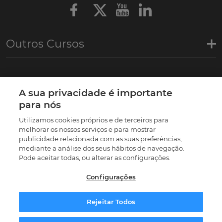
Outros Cursos
Links de interesse
A sua privacidade é importante
para nós
Certificações
Utilizamos cookies próprios e de terceiros para
melhorar os nossos serviços e para mostrar
publicidade relacionada com as suas preferências,
mediante a análise dos seus hábitos de navegação.
Pode aceitar todas, ou alterar as configurações.
Configurações
Rejeitar Todos
© 2026 |
Termos e condições
|
Política de privacidade
|
Política de Cookies