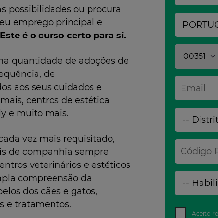
sas possibilidades ou procura
seu emprego principal e
Este é o curso certo para si.
00351
 na quantidade de adoções de
equência, de
dos aos seus cuidados e
imais, centros de estética
ly e muito mais.
ada vez mais requisitado,
ais de companhia sempre
ntros veterinários e estéticos
mpla compreensão da
pelos dos cães e gatos,
s e tratamentos.
Aceito r