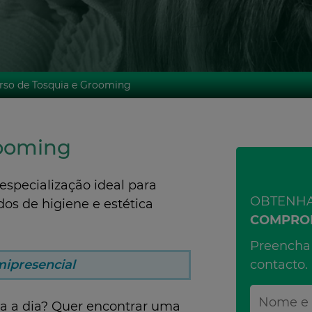
rso de Tosquia e Grooming
rooming
especialização ideal para
OBTENH
os de higiene e estética
COMPRO
Preencha 
mipresencial
contacto.
ia a dia? Quer encontrar uma