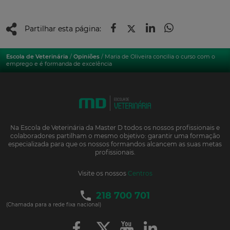
Partilhar esta página:
Escola de Veterinária
/
Opiniões
/ Maria de Oliveira concilia o curso com o
emprego e é formanda de excelência
Na Escola de Veterinária da Master D todos os nossos profissionais e
colaboradores partilham o mesmo objetivo: garantir uma formação
especializada para que os nossos formandos alcancem as suas metas
profissionais.
Visite os nossos
Centros
218 700 701
(Chamada para a rede fixa nacional)