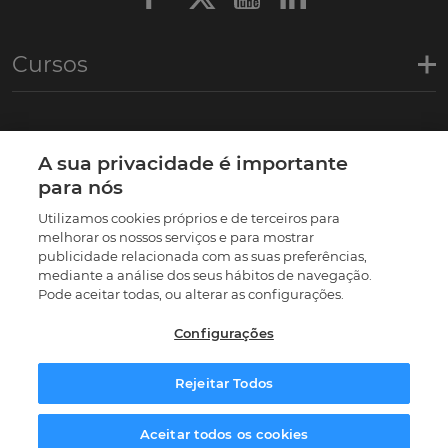
Cursos
Links de interesse
A sua privacidade é importante
para nós
Certificações
Utilizamos cookies próprios e de terceiros para
melhorar os nossos serviços e para mostrar
publicidade relacionada com as suas preferências,
mediante a análise dos seus hábitos de navegação.
Pode aceitar todas, ou alterar as configurações.
Configurações
Rejeitar Todos
© 2026 |
Termos e condições
|
Política de privacidade
|
Política de Cookies
|
Preferências de cookies
Aceitar todos os cookies