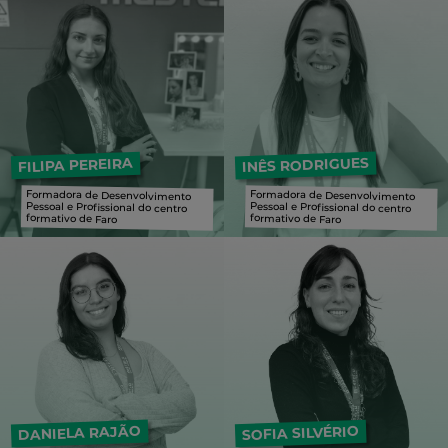
INÊS RODRIGUES
FILIPA PEREIRA
Formadora de Desenvolvimento
Pessoal e Profissional do centro
Formadora de Desenvolvimento
Pessoal e Profissional do centro
formativo de Faro
formativo de Faro
Formadora de Desenvolvimento Pessoal e Profissional do centro formativo de Faro
Formadora de Desenvolvimento Pessoal e Profissional do centro formativo de Faro
DANIELA RAJÃO
SOFIA SILVÉRIO