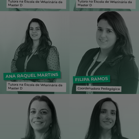
Tutora na Escola de Veterinária da
Tutora na Escola de Veterinária da
Master D
Master D
Tutora na Escola de Veterinária da Master D
Tutora na Escola de Veterinária da Master D
ANA RAQUEL MARTINS
FILIPA RAMOS
Tutora na Escola de Veterinária da
Master D
Coordenadora Pedagógica
Tutora na Escola de Veterinária da Master D