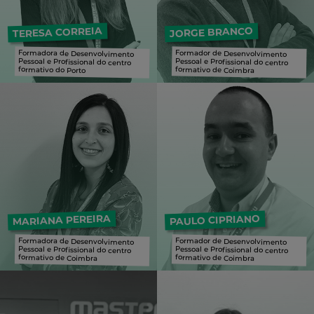
TERESA CORREIA
JORGE BRANCO
Formadora de Desenvolvimento
Pessoal e Profissional do centro
Formador de Desenvolvimento
Pessoal e Profissional do centro
formativo do Porto
formativo de Coimbra
Formadora de Desenvolvimento Pessoal e Profissional do centro formativo do Porto
Formador de Desenvolvimento Pessoal e Profissional do centro formativo de Coimbra
MARIANA PEREIRA
PAULO CIPRIANO
Formadora de Desenvolvimento
Pessoal e Profissional do centro
Formador de Desenvolvimento
Pessoal e Profissional do centro
formativo de Coimbra
formativo de Coimbra
Formadora de Desenvolvimento Pessoal e Profissional do centro formativo de Coimbra
Formador de Desenvolvimento Pessoal e Profissional do centro formativo de Coimbra