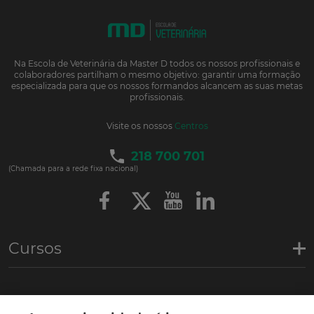
Na Escola de Veterinária da Master D todos os nossos profissionais e
colaboradores partilham o mesmo objetivo: garantir uma formação
especializada para que os nossos formandos alcancem as suas metas
profissionais.
Visite os nossos
Centros
218 700 701
(Chamada para a rede fixa nacional)
Cursos
Links de interesse