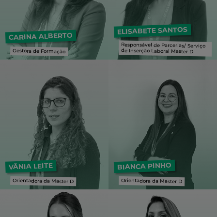
ELISABETE SANTOS
CARINA ALBERTO
Responsável de Parcerias/ Serviço
de Inserção Laboral Master D
Gestora de Formação
Responsável de Parcerias/ Serviço de Inserção Laboral Master D
BIANCA PINHO
VÂNIA LEITE
Orientadora da Master D
Orientadora da Master D